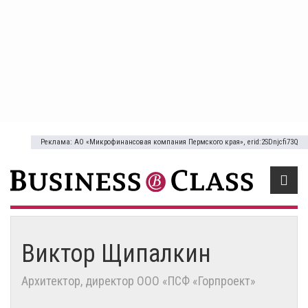
Реклама: АО «Микрофинансовая компания Пермского края», erid:2SDnjcfi73Q
Виктор Щипалкин
Архитектор, директор ООО «ПСФ «Горпроект»