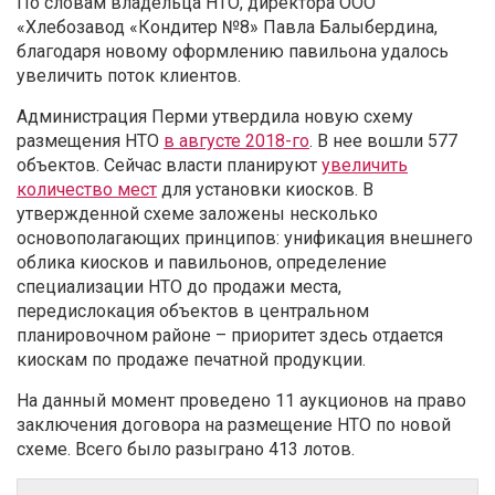
По словам владельца НТО, директора ООО
«Хлебозавод «Кондитер №8»
Павла Балыбердина,
благодаря новому оформлению павильона удалось
увеличить поток клиентов.
Администрация Перми утвердила новую схему
размещения НТО
в августе 2018-го
. В нее вошли 577
объектов. Сейчас власти планируют
увеличить
количество мест
для установки киосков. В
утвержденной схеме заложены несколько
основополагающих принципов: унификация внешнего
облика киосков и павильонов, определение
специализации НТО до продажи места,
передислокация объектов в центральном
планировочном районе – приоритет здесь отдается
киоскам по продаже печатной продукции.
На данный момент проведено 11 аукционов на право
заключения договора на размещение НТО по новой
схеме. Всего было разыграно 413 лотов.