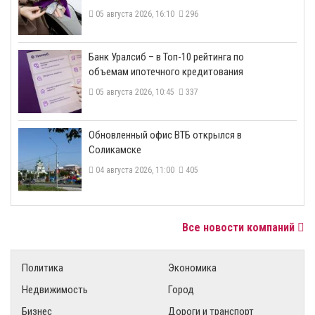
05 августа 2026, 16:10
296
​Банк Уралсиб – в Топ-10 рейтинга по
объемам ипотечного кредитования
05 августа 2026, 10:45
337
​Обновленный офис ВТБ открылся в
Соликамске
04 августа 2026, 11:00
405
Все новости компаний
Политика
Экономика
Недвижимость
Город
Бизнес
Дороги и транспорт