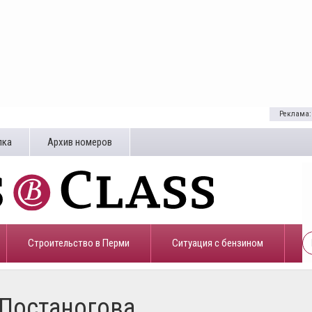
Реклама:
лка
Архив номеров
Строительство в Перми
​Ситуация с бензином
 Постаногова