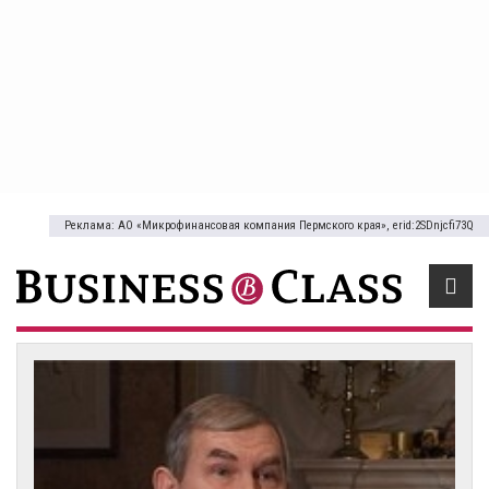
Реклама: АО «Микрофинансовая компания Пермского края», erid:2SDnjcfi73Q