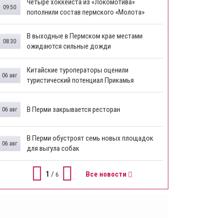
Четыре хоккеиста из «Локомотива»
09:50
пополнили состав пермского «Молота»
В выходные в Пермском крае местами
08:30
ожидаются сильные дожди
Китайские туроператоры оценили
06 авг
туристический потенциал Прикамья
В Перми закрывается ресторан
06 авг
​В Перми обустроят семь новых площадок
06 авг
для выгула собак
1
/
Все новости
6