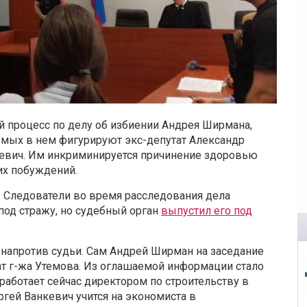
 процесс по делу об избиении Андрея Ширмана,
яемых в нем фигурируют экс-депутат Александр
кевич. Им инкриминируется причинение здоровью
их побуждений.
. Следователи во время расследования дела
под стражу, но судебный орган
выпустил его под
 напротив судьи. Сам Андрей Ширман на заседание
ат г-жа Утемова. Из оглашаемой информации стало
 работает сейчас директором по строительству в
ргей Ванкевич учится на экономиста в