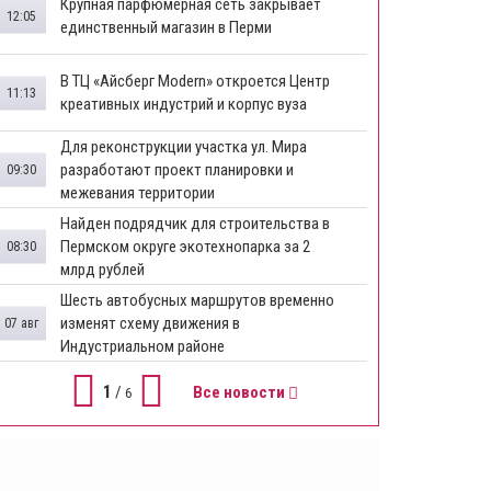
​Крупная парфюмерная сеть закрывает
12:05
единственный магазин в Перми
​В ТЦ «Айсберг Modern» откроется Центр
11:13
креативных индустрий и корпус вуза
Для реконструкции участка ул. Мира
разработают проект планировки и
09:30
межевания территории
Найден подрядчик для строительства в
Пермском округе экотехнопарка за 2
08:30
млрд рублей
Шесть автобусных маршрутов временно
изменят схему движения в
07 авг
Индустриальном районе
1
/
Все новости
6