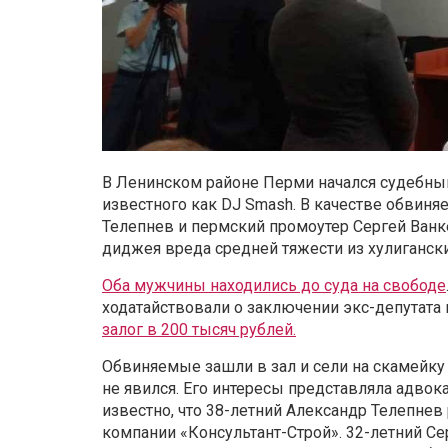
В Ленинском районе Перми начался судебный
известного как DJ Smash. В качестве обвин
Телепнев и пермский промоутер Сергей Ван
диджея вреда средней тяжести из хулиганск
Оба мужчины находились до суда на свободе
ходатайствовали о заключении экс-депутата 
залог в 200 тысяч рублей.
Обвиняемые зашли в зал и сели на скамейку
не явился. Его интересы представляла адвок
известно, что 38-летний Александр Телепнев
компании «Консультант-Строй». 32-летний Се