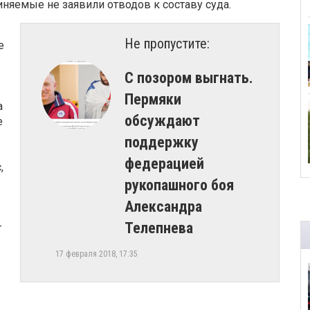
виняемые не заявили отводов к составу суда.
Не пропустите:
е
С позором выгнать.
Пермяки
а
обсуждают
е
поддержку
федерацией
,
рукопашного боя
Александра
Телепнева
т
17 февраля 2018, 17:35