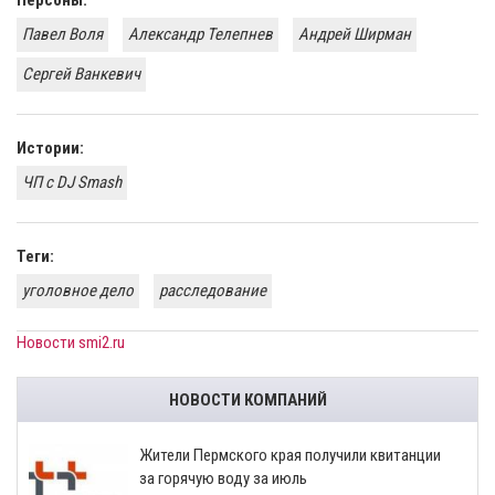
Персоны:
Павел Воля
Александр Телепнев
Андрей Ширман
​Сергей Ванкевич
Истории:
ЧП с DJ Smash
Теги:
уголовное дело
расследование
Новости smi2.ru
НОВОСТИ КОМПАНИЙ
​Жители Пермского края получили квитанции
за горячую воду за июль