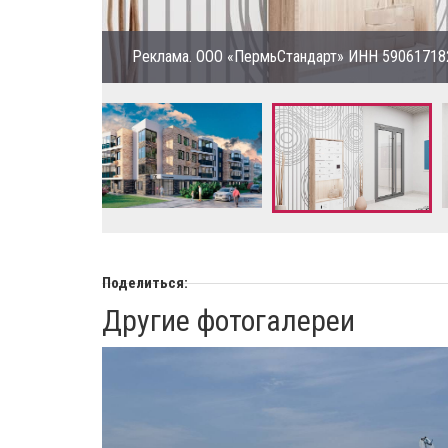
Реклама. ООО «ПермьСтандарт» ИНН 59061718
Поделиться:
Другие фотогалереи