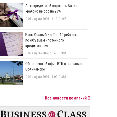
​Автокредитный портфель Банка
Уралсиб вырос на 23%
Реклама. ООО «ПермьСтандарт» ИНН 5906171822
05 августа 2026, 16:10
267
​Банк Уралсиб – в Топ-10 рейтинга
по объемам ипотечного
кредитования
05 августа 2026, 10:45
304
​Обновленный офис ВТБ открылся в
Соликамске
04 августа 2026, 11:00
383
Все новости компаний