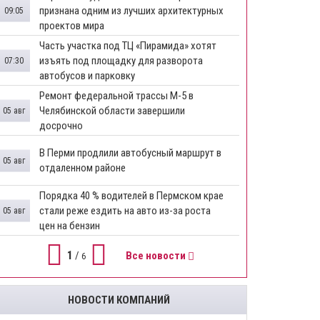
признана одним из лучших архитектурных
09:05
проектов мира
Часть участка под ТЦ «Пирамида» хотят
изъять под площадку для разворота
07:30
автобусов и парковку
Ремонт федеральной трассы М-5 в
Челябинской области завершили
05 авг
досрочно
​В Перми продлили автобусный маршрут в
05 авг
отдаленном районе
​Порядка 40 % водителей в Пермском крае
стали реже ездить на авто из-за роста
05 авг
цен на бензин
1
/
Все новости
6
НОВОСТИ КОМПАНИЙ