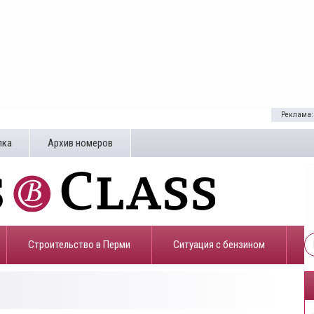
Реклама:
лка
Архив номеров
Строительство в Перми
​Ситуация с бензином