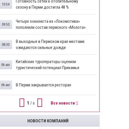
Готовность сетей к отопительному
10:54
сезону в Перми достигла 48 %
Четыре хоккеиста из «Локомотива»
09:50
пополнили состав пермского «Молота»
В выходные в Пермском крае местами
08:30
ожидаются сильные дожди
Китайские туроператоры оценили
06 авг
туристический потенциал Прикамья
В Перми закрывается ресторан
06 авг
1
/
Все новости
6
НОВОСТИ КОМПАНИЙ