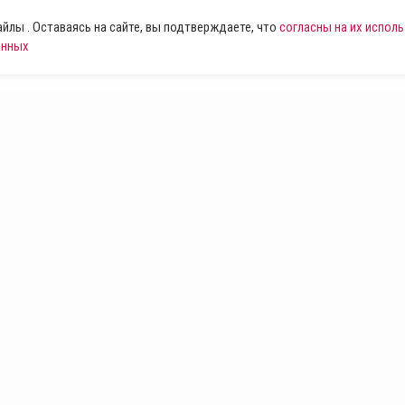
лы . Оставаясь на сайте, вы подтверждаете, что
согласны на их испол
анных