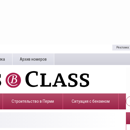
Реклама:
лка
Архив номеров
Строительство в Перми
​Ситуация с бензином