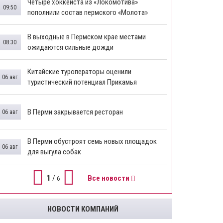
Четыре хоккеиста из «Локомотива»
09:50
пополнили состав пермского «Молота»
В выходные в Пермском крае местами
08:30
ожидаются сильные дожди
Китайские туроператоры оценили
06 авг
туристический потенциал Прикамья
В Перми закрывается ресторан
06 авг
​В Перми обустроят семь новых площадок
06 авг
для выгула собак
1
/
Все новости
6
НОВОСТИ КОМПАНИЙ