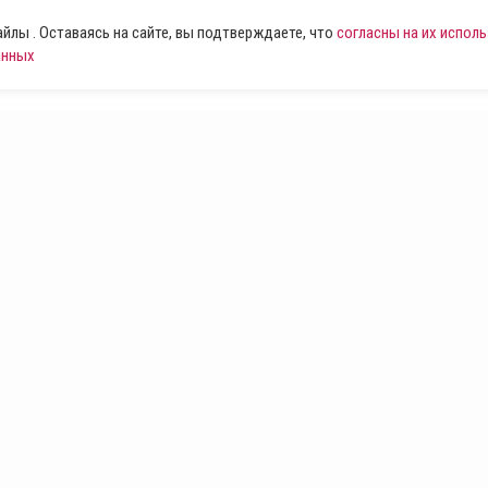
лы . Оставаясь на сайте, вы подтверждаете, что
согласны на их испол
анных