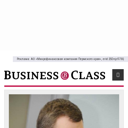
Реклама: АО «Микрофинансовая компания Пермского края», erid:2SDnjcfi73Q