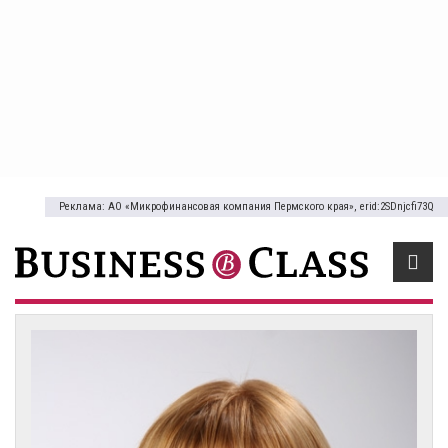
Реклама: АО «Микрофинансовая компания Пермского края», erid:2SDnjcfi73Q