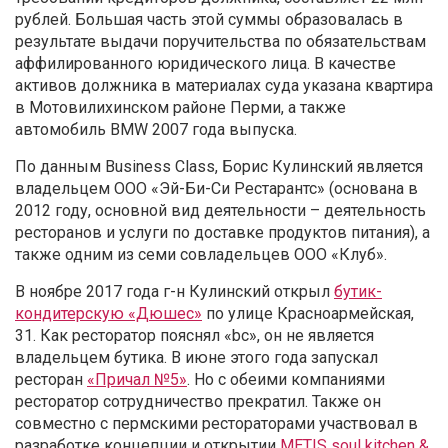
рублей. Большая часть этой суммы образовалась в
результате выдачи поручительства по обязательствам
аффилированного юридического лица. В качестве
активов должника в материалах суда указана квартира
в Мотовилихинском районе Перми, а также
автомобиль BMW 2007 года выпуска.
По данным Business Class, Борис Кулинский является
владельцем ООО «Эй-Би-Си Рестарантс» (основана в
2012 году, основной вид деятельности – деятельность
ресторанов и услуги по доставке продуктов питания), а
также одним из семи совладельцев ООО «Клуб».
В ноябре 2017 года г-н Кулинский открыл
бутик-
кондитерскую «Дюшес»
по улице Красноармейская,
31. Как ресторатор пояснял «bc», он не является
владельцем бутика. В июне этого года запускал
ресторан
«Причал №5»
. Но с обеими компаниями
ресторатор сотрудничество прекратил. Также он
совместно с пермскими рестораторами участвовал в
разработке концепции и открытии
METIS soul kitchen &