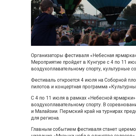
Организаторы фестиваля «Небесная ярмарка»
Мероприятие пройдет в Кунгуре с 4 по 11 ию
воздухоплавательному спорту, культурные с
Фестиваль откроется 4 июля на Соборной пл
пилотов и концертная программа «Культурный
С 4 по 11 июля в рамках «Небесной ярмарки»
воздухоплавательному спорту. В соревновани
и Малайзии. Пермский край на турнирах пред
для региона.
Главным событием фестиваля станет церемо
название «Музыка неба в единстве голосов» 