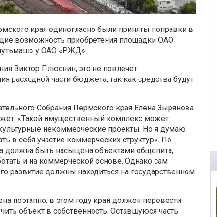
рмского края единогласно были приняты поправки в
ющие возможность приобретения площадки ОАО
путьмаш» у ОАО «РЖД».
ния Виктор Плюснин, это не повлечет
я расходной части бюджета, так как средства будут
.
ательного Собрания Пермского края Елена Зырянова
джет: «Такой имущественный комплекс может
 культурные некоммерческие проекты. Но я думаю,
ть в себя участие коммерческих структур». По
на должна быть насыщена объектами общепита,
отать и на коммерческой основе. Однако сам
го развитие должны находиться на государственном
ена поэтапно: в этом году край должен перевести
чить объект в собственность. Оставшуюся часть