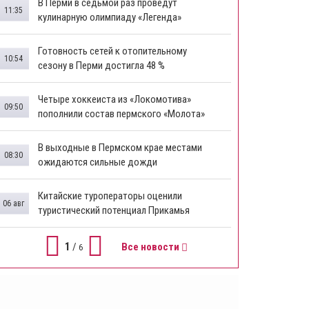
В Перми в седьмой раз проведут
11:35
кулинарную олимпиаду «Легенда»
Готовность сетей к отопительному
10:54
сезону в Перми достигла 48 %
Четыре хоккеиста из «Локомотива»
09:50
пополнили состав пермского «Молота»
В выходные в Пермском крае местами
08:30
ожидаются сильные дожди
Китайские туроператоры оценили
06 авг
туристический потенциал Прикамья
1
/
Все новости
6