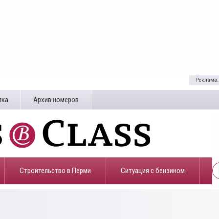
Реклама:
лка
Архив номеров
Строительство в Перми
​Ситуация с бензином