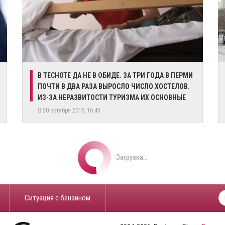
В ТЕСНОТЕ ДА НЕ В ОБИДЕ. ЗА ТРИ ГОДА В ПЕРМИ
ПОЧТИ В ДВА РАЗА ВЫРОСЛО ЧИСЛО ХОСТЕЛОВ.
ИЗ-ЗА НЕРАЗВИТОСТИ ТУРИЗМА ИХ ОСНОВНЫЕ
КЛИЕНТЫ – КОМАНДИРОВАННЫЕ
20 октября 2016, 16:45
Загрузка...
​Ситуация с бензином