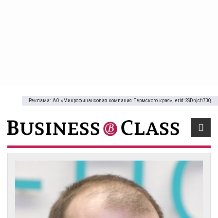
Реклама: АО «Микрофинансовая компания Пермского края», erid:2SDnjcfi73Q