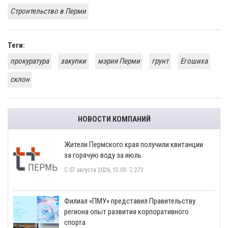
Строительство в Перми
Теги:
прокуратура
закупки
мэрия Перми
грунт
Егошиха
склон
НОВОСТИ КОМПАНИЙ
​Жители Пермского края получили квитанции
за горячую воду за июль
07 августа 2026, 15:00
273
​Филиал «ПМУ» представил Правительству
региона опыт развития корпоративного
спорта