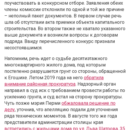
поучаствовать в конкурсном отборе. Заявления обеих
члены комиссии отклонили по одной и той же причине
– неполный пакет документов. В первом случае речь
шла об отсутствии акта приемки объекта капитального
строительства. Во втором также не хватало указанного
выше документа и возникли вопросы к договорам
подряда. Ввиду перечисленного конкурс признали
несостоявшимся.
Напомним, речь идет о судьбе десятиэтажного
многоквартирного жилого дома, под которым
постепенно разрушается грунт со стороны, обращенной
к Егошихе. Летом 2019 года на него
обратила
внимание районная прокуратура
. Надзорный орган
направил в суд иск с требованием провести работы по
усилению грунта, и суд встал на сторону прокуратуры.
Чуть позже мэрия Перми
обжаловала решение по
делу
, уточнив, что апелляцию подали для уточнения
ряда технических моментов. В августе того же года
представители администрации столицы края
встретились с жильцами дома по ул. Льва Шатрова, 35