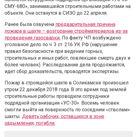
СМУ-680», занимавшейся строительными работами на
объекте
. Они останутся в СИЗО до 22 апреля.
Ранее была озвучена
предварительная причина
пожара в шахте – возгорание стройматериалов из-за
проведения газосварки.
По факту ЧП возбуждено
уголовное дело по ч. 3 ст. 216 УК РФ (нарушение
правил безопасности при ведении горных,
строительных и иных работ, повлекшее смерть двух и
более человек).
Расследование дела продолжается,
идет сбор доказательств, проводятся экспертизы.
Пожар в строящейся шахте в Соликамске произошел
утром 22 декабря 2018 года. В это время под землей
строительные работы проводили сотрудники
подрядной организации «УС-30». Восемь человек
смогли выйти на поверхность по соседним «стволам»
шахты.
Девять рабочих, оставшихся в зоне
задымления, погибли.