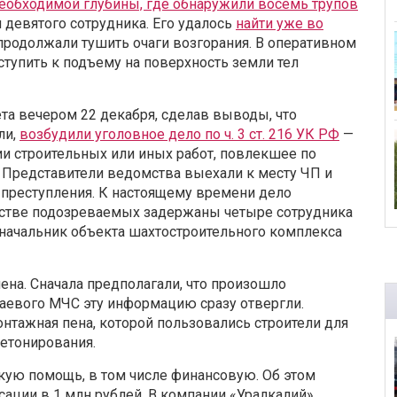
необходимой глубины, где обнаружили восемь трупов
 девятого сотрудника. Его удалось
найти уже во
продолжали тушить очаги возгорания. В оперативном
тупить к подъему на поверхность земли тел
та вечером 22 декабря, сделав выводы, что
ли,
возбудили уголовное дело по ч. 3 ст. 216 УК РФ
—
и строительных или иных работ, повлекшее по
. Представители ведомства выехали к месту ЧП и
 преступления. К настоящему времени дело
честве подозреваемых задержаны четыре сотрудника
 начальник объекта шахтостроительного комплекса
чена. Сначала предполагали, что произошло
раевого МЧС эту информацию сразу отвергли.
онтажная пена, которой пользовались строители для
етонирования.
кую помощь, в том числе финансовую. Об этом
сации в 1 млн рублей. В компании «Уралкалий»