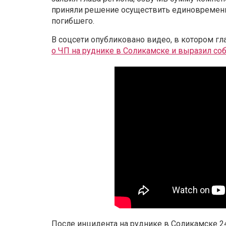
приняли решение осуществить единовременн
погибшего.
В соцсети опубликовано видео, в котором г
о ЧП на руднике в Соликамске и выразил со
После инцидента на руднике в Соликамске 