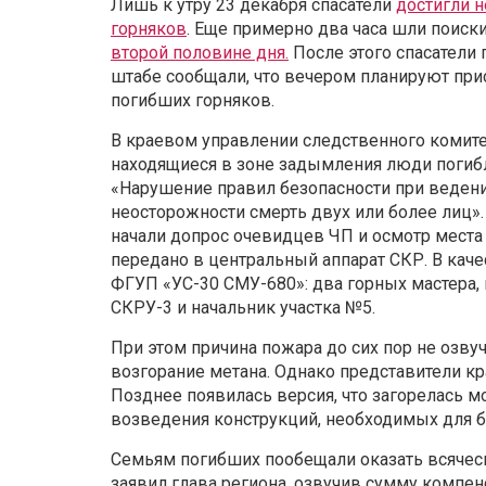
Лишь к утру 23 декабря спасатели
достигли 
горняков
. Еще примерно два часа шли поиски
второй половине дня.
После этого спасатели 
штабе сообщали, что вечером планируют прис
погибших горняков.
В краевом управлении следственного комите
находящиеся в зоне задымления люди погиб
«Нарушение правил безопасности при ведени
неосторожности смерть двух или более лиц»
начали допрос очевидцев ЧП и осмотр места
передано в центральный аппарат СКР. В ка
ФГУП «УС-30 СМУ-680»: два горных мастера,
СКРУ-3 и начальник участка №5.
При этом причина пожара до сих пор не озву
возгорание метана. Однако представители к
Позднее появилась версия, что загорелась м
возведения конструкций, необходимых для б
Семьям погибших пообещали оказать всячес
заявил глава региона, озвучив сумму компен