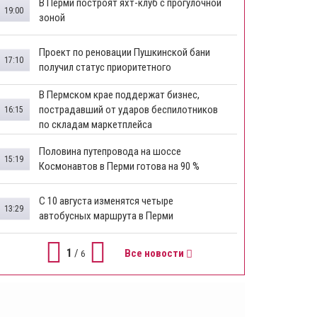
В Перми построят яхт-клуб с прогулочной
19:00
зоной
​Проект по реновации Пушкинской бани
17:10
получил статус приоритетного
​В Пермском крае поддержат бизнес,
пострадавший от ударов беспилотников
16:15
по складам маркетплейса
​Половина путепровода на шоссе
15:19
Космонавтов в Перми готова на 90 %
​С 10 августа изменятся четыре
13:29
автобусных маршрута в Перми
1
/
Все новости
6