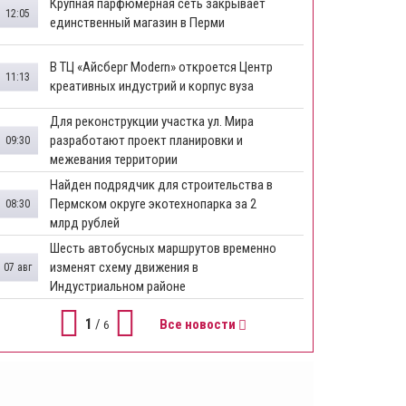
​Крупная парфюмерная сеть закрывает
12:05
единственный магазин в Перми
​В ТЦ «Айсберг Modern» откроется Центр
11:13
креативных индустрий и корпус вуза
Для реконструкции участка ул. Мира
разработают проект планировки и
09:30
межевания территории
Найден подрядчик для строительства в
Пермском округе экотехнопарка за 2
08:30
млрд рублей
Шесть автобусных маршрутов временно
изменят схему движения в
07 авг
Индустриальном районе
1
/
Все новости
6