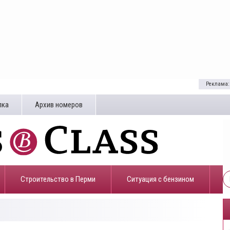
Реклама:
лка
Архив номеров
Строительство в Перми
​Ситуация с бензином