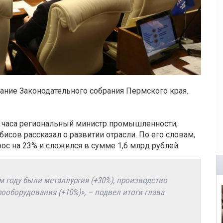
дание Законодательного собрания Пермского края.
о часа региональный министр промышленности,
исов рассказал о развитии отрасли. По его словам,
ос на 23% и сложился в сумме 1,6 млрд рублей.
 году были металлургия (+30%), производство
ооборудования (+10%)», – подвел итоги глава