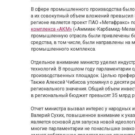
В сфере промышленного производства было 
а их совокупный объем вложений превысил 
регионе является проект ПАО «Метафракс» п
комплекса «АКМ»
(«Аммиак-Карбамид-Меланин
промышленную отрасль были привлечены бо
средства, в том числе, были направлены на
промышленного комплекса.
Отдельное внимание министр уделил индуст
технологий. В прошлом году парламентарии 
производственных площадок. Целью префере
Также Алексей Чибисов упомянул о десяти р
регионального значения. Общий объем инвест
в региональный бюджет превысят 35 млрд р
Отчет министра вызвал интерес у народных и
Валерий Сухих, повышенное внимание к указ
является основой для запуска новой идеолог
многие парламентарии не понаслышке знак