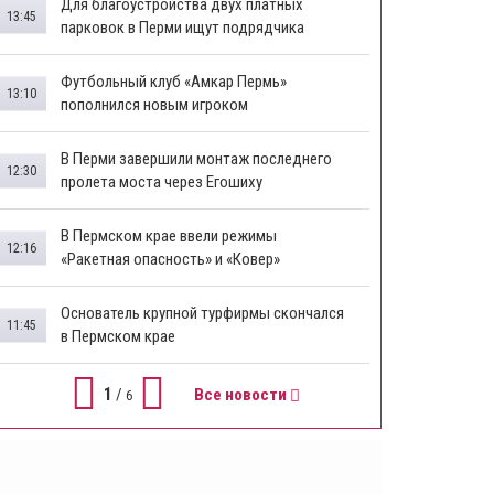
Для благоустройства двух платных
13:45
парковок в Перми ищут подрядчика
Футбольный клуб «Амкар Пермь»
13:10
пополнился новым игроком
В Перми завершили монтаж последнего
12:30
пролета моста через Егошиху
В Пермском крае ввели режимы
12:16
«Ракетная опасность» и «Ковер»
Основатель крупной турфирмы скончался
11:45
в Пермском крае
1
/
Все новости
6