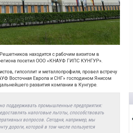
Решетников находится с рабочим визитом в
 региона посетил ООО «КНАУФ ГИПС КУНГУР».
стов, гипсоплит и металлопрофиля, провел встречу
УФ Восточная Европа и СНГ» господином Янисом
альнейшего развития компании в Кунгуре.
ажно поддерживать промышленные предприятия:
едоставлять налоговые льготы, способствовать
ративных вопросов. Сегодня, например, мы
ту дороги, которой в том числе пользуется