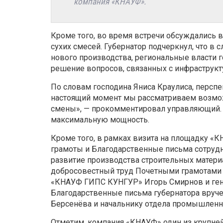
компания «КНАУФ».
Кроме того, во время встречи обсуждались 
сухих смесей. Губернатор подчеркнул, что в
нового производства, региональные власти г
решение вопросов, связанных с инфраструкт
По словам господина Яниса Краулиса, персп
настоящий момент мы рассматриваем возмож
смены», — прокомментировал управляющий. 
максимальную мощность.
Кроме того, в рамках визита на площадку 
грамоты и Благодарственные письма сотрудн
развитие производства строительных матери
добросовестный труд Почетными грамотами 
«КНАУФ ГИПС КУНГУР» Игорь Смирнов и ген
Благодарственные письма губернатора вруч
Берсенёва и начальнику отдела промышленно
Отметим, компания «КНАУФ» один из крупне