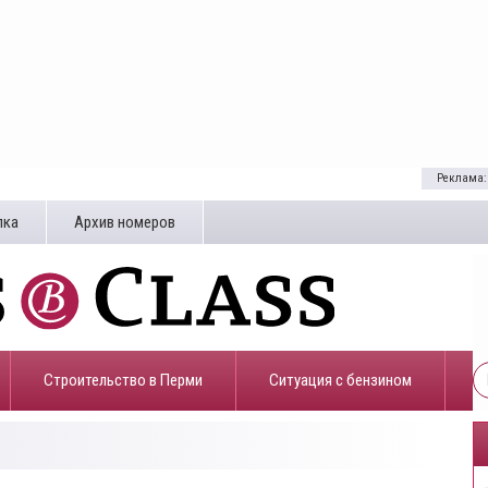
Реклама:
лка
Архив номеров
Строительство в Перми
​Ситуация с бензином