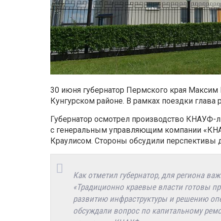
30 июня губернатор Пермского края Максим 
Кунгурском районе. В рамках поездки глава
Губернатор осмотрел производство КНАУФ-ли
с генеральным управляющим компании «КНА
Краулисом. Стороны обсудили перспективы д
Как отметил губернатор, для региона в
«Традиционно краевые власти готовы пр
развитию инфраструктуры и решению опе
обсуждали вопрос по капитальному ремон