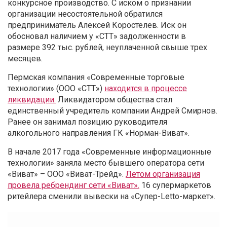
конкурсное производство. С иском о признании
организации несостоятельной обратился
предприниматель Алексей Коростелев. Иск он
обосновал наличием у «СТТ» задолженности в
размере 392 тыс. рублей, неуплаченной свыше трех
месяцев.
Пермская компания «Современные торговые
технологии» (ООО «СТТ»)
находится в процессе
ликвидации.
Ликвидатором общества стал
единственный учредитель компании Андрей Смирнов.
Ранее он занимал позицию руководителя
алкогольного направления ГК «Норман-Виват».
В начале 2017 года «Современные информационные
технологии» заняла место бывшего оператора сети
«Виват» – ООО «Виват-Трейд».
Летом организация
провела ребрендинг сети «Виват».
16 супермаркетов
ритейлера сменили вывески на «Супер-Letto-маркет».