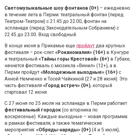
Светомузыкальные шоу фонтанов (0+)
– ежедневно
в течение лета в Перми: театральный фонтан (перед
Театром-Театром) с 21.45 до 22.00, фонтан на
эспланаде (перед Законодательным Собранием) с
22.45 до 23.00. Вход свободный.
В конце июня в Прикамье еще
пройдут
два крупных
фестиваля – рок-слет
«Роканомалия» (16+)
в Кунгуре
и театральный
«Тайны горы Крестовой» (6+)
в Губахе,
начнется фестиваль с мюзикла «Винил» (12+), а в
Перми пройдут
«Молодежные выходные» (16+)
с
Анной Немченко и Тосей Чайкиной (27 и 28 июня). Это
часть фестиваля
«Город встреч» (0+)
, который
стартовал 12 июня.
С 27 июня по 25 июля на эспланаде в Перми работает
фестивальный городок
(со вторника по
воскресенье). Каждые выходные – новая программа:
в рамках фестиваля, а также тематические
мероприятия:
«Обряды-наряды» (0+)
(4 и 5 июля),