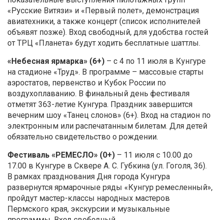
«Русские Витязи» и «Первый полет», демонстрация
авиатехники, а также концерт (список исполнителей
объявят позже). Вход свободный, для удобства гостей
от ТРЦ «Планета» будут ходить бесплатные шаттлы.
«Небесная ярмарка» (6+)
– с 4 по 11 июля в Кунгуре
на стадионе «Труд». В программе – массовые старты
аэростатов, первенство и Кубок России по
воздухоплаванию. В финальный день фестиваля
отметят 363-летие Кунгура. Праздник завершится
вечерним шоу «Танец слонов» (6+). Вход на стадион по
электронным или распечатанным билетам. Для детей
обязательно свидетельство о рождении.
Фестиваль «РЕМЕСЛО» (0+)
– 11 июля с 10.00 до
17.00 в Кунгуре в Сквере А. С. Губкина (ул. Гоголя, 36).
В рамках празднования Дня города Кунгура
развернутся ярмарочные ряды «Кунгур ремесленный»,
пройдут мастер-классы народных мастеров
Пермского края, экскурсии и музыкальные
программы. Вход свободный.