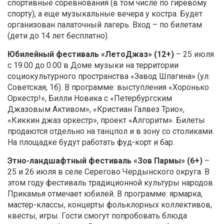
спортивные соревнования (в том числе по гиревому
спорту), а еще музыкальные вечера у костра. Будет
организован палаточный лагерь. Вход – по билетам
(дети до 14 лет бесплатно).
Юбилейный фестиваль «ЛетоДжаз» (12+)
– 25 июля
с 19.00 до 0.00 в Доме музыки на территории
социокультурного пространства «Завод Шпагина» (ул.
Советская, 1б). В программе: выступления «Хоронько
Оркестр!», Билли Новика с «Петербургским
Джазовым Активом», «Кристиан Галвез Трио»,
«Киккин джаз оркестр», проект «Алгоритм». Билеты
продаются отдельно на танцпол и в зону со столиками.
На площадке будут работать фуд-корт и бар.
Этно-ландшафтный фестиваль «Зов Пармы» (6+)
–
25 и 26 июля в селе Серегово Чердынского округа. В
этом году фестиваль традиционной культуры народов
Прикамья отмечает юбилей. В программе: ярмарка,
мастер-классы, концерты фольклорных коллективов,
квесты, игры. Гости смогут попробовать блюда