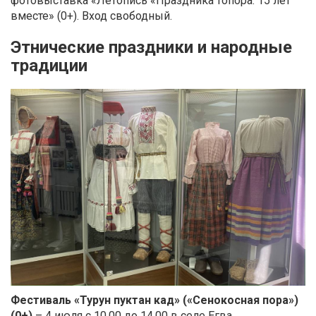
фотовыставка «Летопись «Праздника топора: 15 лет
вместе» (0+). Вход свободный.
Этнические праздники и народные
традиции
Фестиваль «Турун пуктан кад» («Сенокосная пора»)
(0+)
– 4 июля с 10.00 до 14.00 в селе Егва