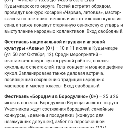
Кудымкарского округа. Гостей встретят обрядом,
проведут конкурс косарей «Чарвав, литовка», мастер-
классы по плетению венков и изготовлению кукол из
сена, а также покажут старинную сенокосную утварь и
выступление народных коллективов. Вход свободный.
Фестиваль национальной игрушки и игровой
культуры «Акань» (0+)
– 10 и 11 июля в Кудымкаре
(ул. 50 лет Октября, 12). Среди мероприятий –
выставка-конкурс кукол ручной работы, показы
кукольных спектаклей, гала-концерт и модное дефиле
кукол. Запланирована также деловая встреча,
посвященная сохранению традиций народных
мастеров и мастер-классы. Вход свободный.
Фестиваль «Бородачи в Бородулино» (0+)
– 25 и 26
июля в поселке Бородулино Верещагинского округа.
Участников ждут состязания бородачей, семейные
конкурсы, «девичьи посиделки» (конкурс для
незамужних девушек), забег по пересеченной
местности «Бородулинская тропа героев» (12+),