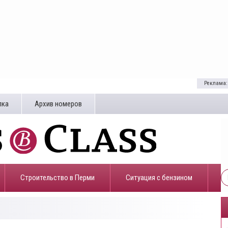
Реклама:
лка
Архив номеров
Строительство в Перми
​Ситуация с бензином