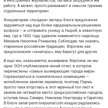
и иностранных журналистов, пытаясь затруднить им
работу. А может, просто развивают в смысле туризма
отдаленные территории».
Инициаторам «посадки» авторы блога предложили
задуматься над еще более кардинальным решением
вопроса — и «отправить узницу в Ныроб, в известную
яму, где в 1602 году удавили знаменитого сидельца
Михаила Никитича Романова. Соблюдая, так сказать,
старинные российские традиции». Впрочем, как
предположили «сенаторы», яму берегут для других.
А еще мы, оказывается, вымираем. Впрочем, не мы
одни. ООН опубликовала некий отчет, в котором
перечислены «самые вымирающие города мира».
Соревноваться в сомнительных номинациях —
излюбленное занятие пермяков, поэтому Пермь
просто-таки вторглась в этот мрачный топ-лист и
заняла аж четвертое место среди российских городов,
уступив лишь Самаре, Нижнему Новгороду и Саратову.
В блоге senat-perm.livejournal.com ехидно радовались