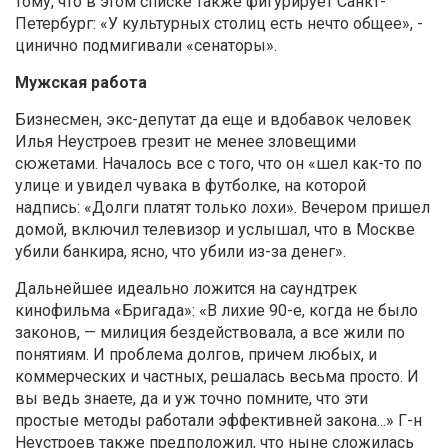
тому, что в этом списке также фигурирует Санкт-
Петербург: «У культурных столиц есть нечто общее», -
цинично подмигивали «сенаторы».
Мужская работа
Бизнесмен, экс-депутат да еще и вдобавок человек
Илья Неустроев грезит не менее зловещими
сюжетами. Началось все с того, что он «шел как-то по
улице и увидел чувака в футболке, на которой
надпись: «Долги платят только лохи». Вечером пришел
домой, включил телевизор и услышал, что в Москве
убили банкира, ясно, что убили из-за денег».
Дальнейшее идеально ложится на саундтрек
кинофильма «Бригада»: «В лихие 90-е, когда не было
законов, — милиция бездействовала, а все жили по
понятиям. И проблема долгов, причем любых, и
коммерческих и частных, решалась весьма просто. И
вы ведь знаете, да и уж точно помните, что эти
простые методы работали эффективней закона...» Г-н
Неустроев также предположил, что ныне сложилась