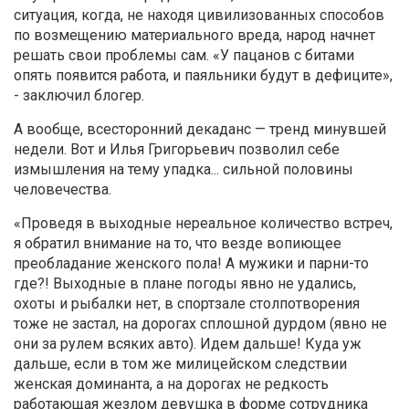
ситуация, когда, не находя цивилизованных способов
по возмещению материального вреда, народ начнет
решать свои проблемы сам. «У пацанов с битами
опять появится работа, и паяльники будут в дефиците»,
- заключил блогер.
А вообще, всесторонний декаданс — тренд минувшей
недели. Вот и Илья Григорьевич позволил себе
измышления на тему упадка... сильной половины
человечества.
«Проведя в выходные нереальное количество встреч,
я обратил внимание на то, что везде вопиющее
преобладание женского пола! А мужики и парни-то
где?! Выходные в плане погоды явно не удались,
охоты и рыбалки нет, в спортзале столпотворения
тоже не застал, на дорогах сплошной дурдом (явно не
они за рулем всяких авто). Идем дальше! Куда уж
дальше, если в том же милицейском следствии
женская доминанта, а на дорогах не редкость
работающая жезлом девушка в форме сотрудника