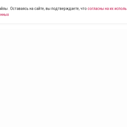
лы . Оставаясь на сайте, вы подтверждаете, что
согласны на их испол
анных