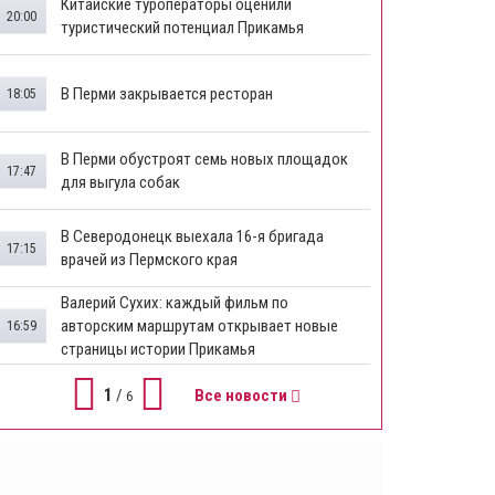
Китайские туроператоры оценили
20:00
туристический потенциал Прикамья
В Перми закрывается ресторан
18:05
​В Перми обустроят семь новых площадок
17:47
для выгула собак
В Северодонецк выехала 16-я бригада
17:15
врачей из Пермского края
​Валерий Сухих: каждый фильм по
авторским маршрутам открывает новые
16:59
страницы истории Прикамья
1
/
Все новости
6