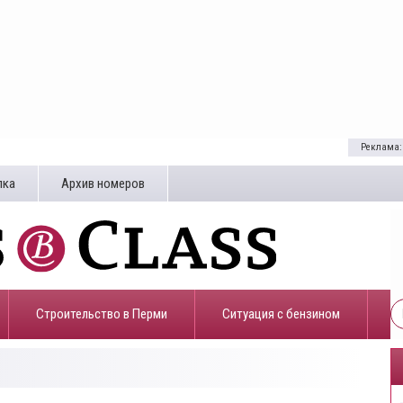
Реклама:
лка
Архив номеров
Строительство в Перми
​Ситуация с бензином