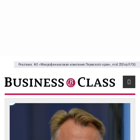
Реклама: АО «Микрофинансовая компания Пермского края», erid:2SDnjcfi73Q