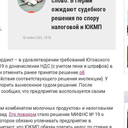
слово. В Перми
ожидают судебного
решения по спору
налоговой и ЮКМП
,
02 июня 2023, 18:35
ердикт – в удовлетворении требований Юговского
 о доначислении НДС (с учетом пени и штрафов) в
и отменить ранее принятое решение
об
йствия соответствующего решения инспекции). У
оспорить вынесенное судом решение. После
сообщил, что предприятие воспользуется своим
м комбинатом молочных продуктов» и налоговыми
зад.
Его поводом
стало решение МИФНС № 19 о
оторое обязано уплачивать предприятие в
итают, что ЮКМП обязан платить налог по ставке в