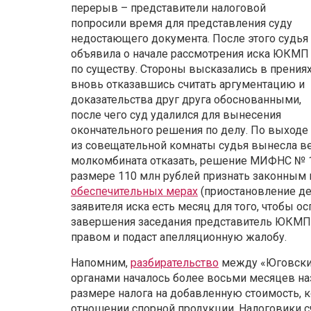
перерыв – представители налоговой
попросили время для представления суду
недостающего документа. После этого судья
объявила о начале рассмотрения иска ЮКМП
по существу. Стороны высказались в прениях
вновь отказавшись считать аргументацию и
доказательства друг друга обоснованными,
после чего суд удалился для вынесения
окончательного решения по делу. По выходе
из совещательной комнаты судья вынесла в
молкомбината отказать, решение МИФНС № 19
размере 110 млн рублей признать законным 
обеспечительных мерах
(приостановление де
заявителя иска есть месяц для того, чтобы 
завершения заседания представитель ЮКМП 
правом и подаст апелляционную жалобу.
Напомним,
разбирательство
между «Юговски
органами началось более восьми месяцев на
размере налога на добавленную стоимость, к
отношении спорной продукции. Налоговики сч