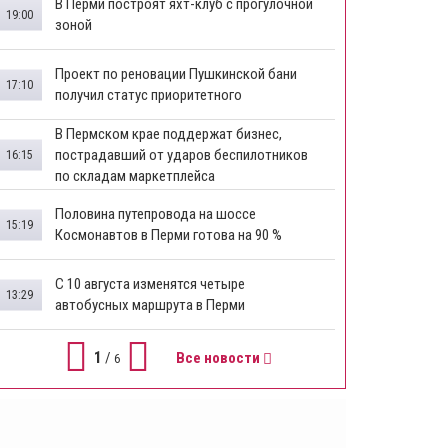
В Перми построят яхт-клуб с прогулочной
19:00
зоной
​Проект по реновации Пушкинской бани
17:10
получил статус приоритетного
​В Пермском крае поддержат бизнес,
пострадавший от ударов беспилотников
16:15
по складам маркетплейса
​Половина путепровода на шоссе
15:19
Космонавтов в Перми готова на 90 %
​С 10 августа изменятся четыре
13:29
автобусных маршрута в Перми
1
/
Все новости
6