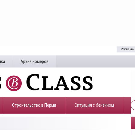
Реклама:
лка
Архив номеров
Строительство в Перми
​Ситуация с бензином