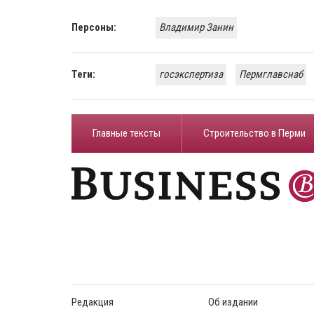
Персоны:
Владимир Занин
Теги:
госэкспертиза
Пермглавснаб
Главные тексты
Строительство в Перми
Редакция
Об издании