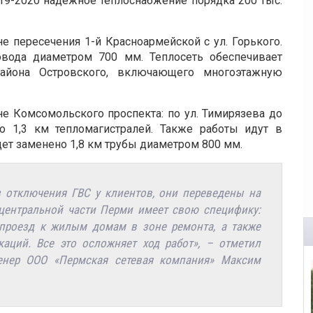
19-2020 надежное теплоснабжение порядка 200 тыс.
не пересечения 1-й Красноармейской с ул. Горького.
овода диаметром 700 мм. Теплосеть обеспечивает
айона Островского, включающего многоэтажную
е Комсомольского проспекта: по ул. Тимирязева до
но 1,3 км тепломагистралей. Также работы идут в
дет заменено 1,8 км трубы диаметром 800 мм.
з отключения ГВС у клиентов, они переведены на
 центральной части Перми имеет свою специфику:
 проезд к жилым домам в зоне ремонта, а также
аций. Все это осложняет ход работ», – отметил
енер ООО «Пермская сетевая компания» Максим