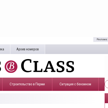
Реклама:
лка
Архив номеров
Строительство в Перми
​Ситуация с бензином