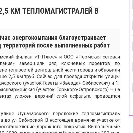
2,5 КМ ТЕПЛОМАГИСТРАЛЕЙ В
йчас энергокомпания благоустраивает
д территорий после выполненных работ
мский филиал «Т Плюс» и ООО «Пермская сетевая
пания» завершили ряд ключевых проектов по
ене теплосетей центральной части города и обновили
ше 2,5 км труб. Сейчас для проезда открыты улицы
ачарского (участок Газеты «Звезда»-Сибирская») и 1-
расноармейская (участок Горького-Островского) – на
ектах уложен верхний слой асфальта, проводится
улице Луначарского, переложив тепломагистраль
а до ул. Сибирской. В настоящее время на участке от
т восстановление дорожного покрытия. Выполненные