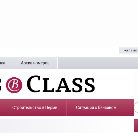
Реклама:
лка
Архив номеров
Строительство в Перми
​Ситуация с бензином