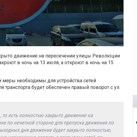
екрыто движение на пересечении улицы Революции
кроют в ночь на 13 июля, а откроют в ночь на 15
ти меры необходимы для устройства сетей
я транспорта будет обеспечен правый поворот с ул.
и, то есть полностью закрыто движение на
ине по нечетной стороне для пропуска движения по
ыходных дня движение будет закрыто полностью,