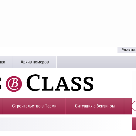
Реклама:
лка
Архив номеров
Строительство в Перми
​Ситуация с бензином