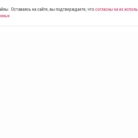
лы . Оставаясь на сайте, вы подтверждаете, что
согласны на их испол
анных