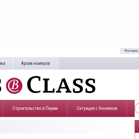
Реклама:
лка
Архив номеров
Строительство в Перми
​Ситуация с бензином