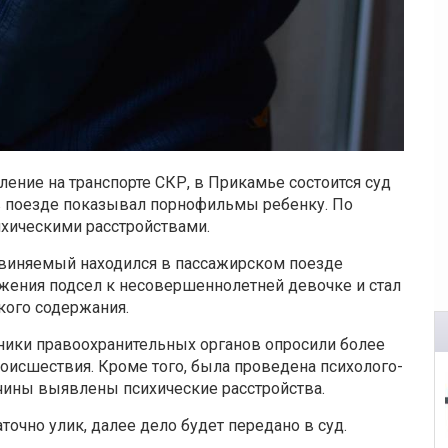
ение на транспорте СКР, в Прикамье состоится суд
в поезде показывал порнофильмы ребенку. По
хическими расстройствами.
обвиняемый находился в пассажирском поезде
жения подсел к несовершеннолетней девочке и стал
ого содержания.
дники правоохранительных органов опросили более
роисшествия. Кроме того, была проведена психолого-
жчины выявлены психические расстройства.
очно улик, далее дело будет передано в суд.