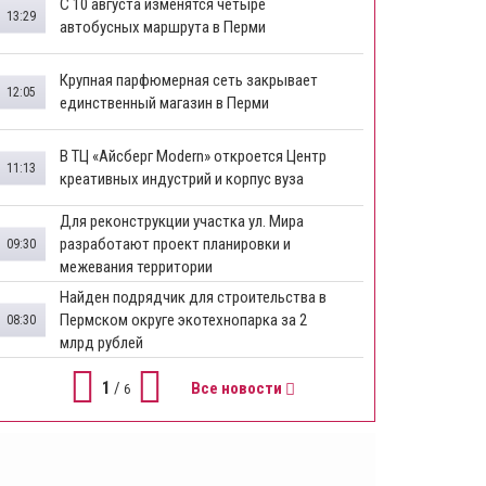
​С 10 августа изменятся четыре
13:29
автобусных маршрута в Перми
​Крупная парфюмерная сеть закрывает
12:05
единственный магазин в Перми
​В ТЦ «Айсберг Modern» откроется Центр
11:13
креативных индустрий и корпус вуза
Для реконструкции участка ул. Мира
разработают проект планировки и
09:30
межевания территории
Найден подрядчик для строительства в
Пермском округе экотехнопарка за 2
08:30
млрд рублей
1
/
Все новости
6