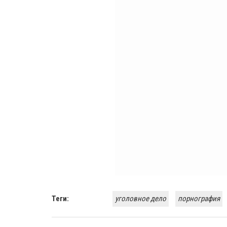
Теги:
уголовное дело
порнография