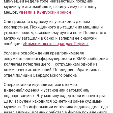
минувшей неделе трое неизвестных посадили
мужчину в автомобиль и, накинув ему на голову
мешок,
увезли в Кунгурский район
.
Они приехали к одному из участков в дачном
кооперативе. Похищенного вытащили из машины и,
угрожая ножом, связали ему руки и ноги. После этого
мужчину затащили в баню и заперли ее снаружи,
сообщает
«Комсомольская правда»-Пермь»
.
Условие освобождения предпринимателя
злоумышленники сформулировали в SMS-сообщении
коллегам потерпевшего – сотрудникам одной из
коммерческих компаний. Последние обратились в
отдел полиции Свердловского района.
Оперативники изучили записи с камер
видеонаблюдения и установили автомобиль
подозреваемых. Эту машину задержали инспекторы
ДПС, за рулем находился 52-летний ранее судимый
мужчина. По информации источника издания, два года
назад злоумышленник работал в фирме похищенного