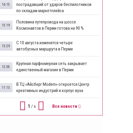
пострадавший от ударов беспилотников
16:15
по складам маркетплейса
​Половина путепровода на шоссе
15:19
Космонавтов в Перми готова на 90 %
​С 10 августа изменятся четыре
13:29
автобусных маршрута в Перми
​Крупная парфюмерная сеть закрывает
12:05
единственный магазин в Перми
​В ТЦ «Айсберг Modern» откроется Центр
11:13
креативных индустрий и корпус вуза
1
/
Все новости
6