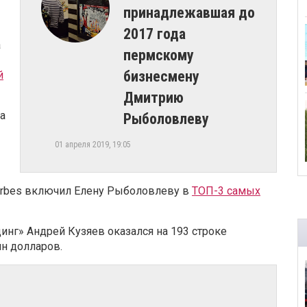
принадлежавшая до
2017 года
а
пермскому
бизнесмену
й
Дмитрию
а
Рыболовлеву
01 апреля 2019, 19:05
Forbes включил Елену Рыболовлеву в
ТОП-3 самых
нг» Андрей Кузяев оказался на 193 строке
лн долларов.