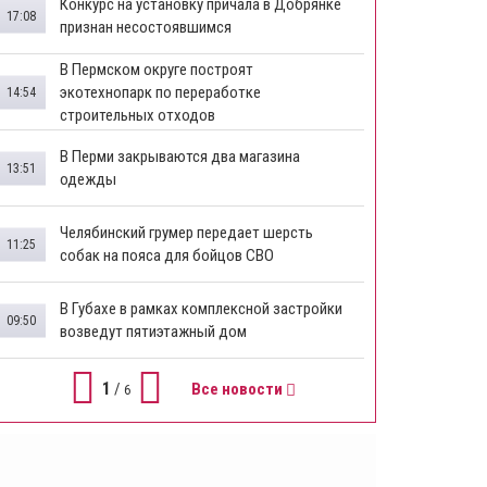
Конкурс на установку причала в Добрянке
17:08
признан несостоявшимся
В Пермском округе построят
экотехнопарк по переработке
14:54
строительных отходов
В Перми закрываются два магазина
13:51
одежды
Челябинский грумер передает шерсть
11:25
собак на пояса для бойцов СВО
В Губахе в рамках комплексной застройки
09:50
возведут пятиэтажный дом
1
/
Все новости
6