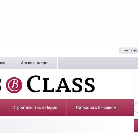
Реклама:
лка
Архив номеров
Строительство в Перми
​Ситуация с бензином