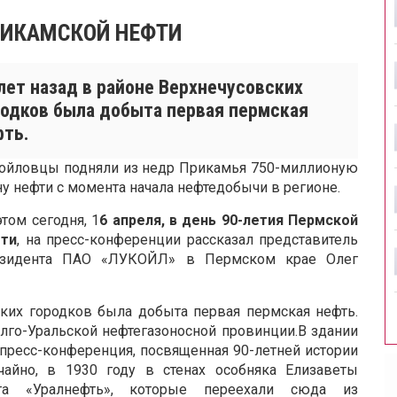
РИКАМСКОЙ НЕФТИ
лет назад в районе Верхнечусовских
родков была добыта первая пермская
фть.
ойловцы подняли из недр Прикамья 750-миллионую
ну нефти с момента начала нефтедобычи в регионе.
этом сегодня, 1
6 апреля, в день 90-летия Пермской
ти
, на пресс-конференции рассказал представитель
зидента ПАО «ЛУКОЙЛ» в Пермском крае Олег
ских городков была добыта первая пермская нефть.
олго-Уральской нефтегазоносной провинции.В здании
 пресс-конференция, посвященная 90-летней истории
чайно, в 1930 году в стенах особняка Елизаветы
та «Уралнефть», которые переехали сюда из