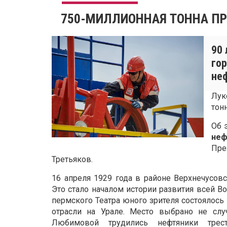
750-МИЛЛИОННАЯ ТОННА П
90 
го
не
Лук
тон
Об 
неф
Пре
Третьяков.
16 апреля 1929 года в районе Верхнечусов
Это стало началом истории развития всей В
пермского Театра юного зрителя состоялось
отрасли на Урале. Место выбрано не слу
Любимовой трудились нефтяники трес