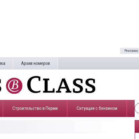
Реклама:
лка
Архив номеров
Строительство в Перми
​Ситуация с бензином