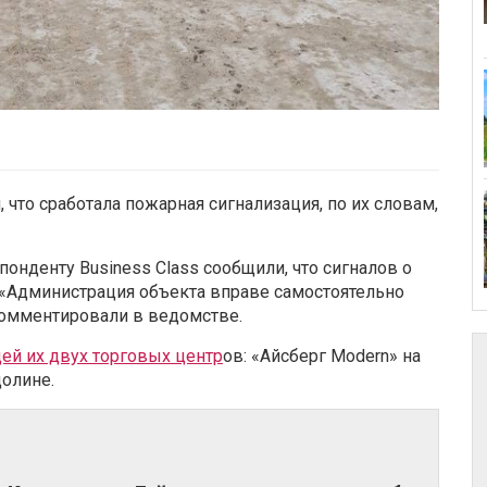
 что сработала пожарная сигнализация, по их словам,
онденту Business Class сообщили, что сигналов о
. «Администрация объекта вправе самостоятельно
комментировали в ведомстве.
ей их двух торговых центр
ов: «Айсберг Modern» на
долине.