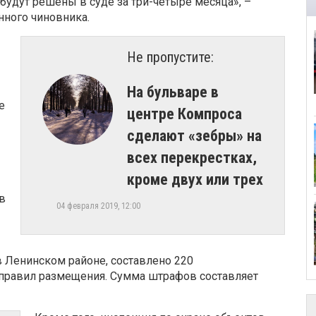
 будут решены в суде за три-четыре месяца», –
нного чиновника.
Не пропустите:
На бульваре в
е
центре Компроса
сделают «зебры» на
всех перекрестках,
кроме двух или трех
в
04 февраля 2019, 12:00
 Ленинском районе, составлено 220
правил размещения. Сумма штрафов составляет