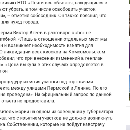
ревизию НТО. «Почти все объекты, находящиеся в
ют убрать, в том числе освободить участок
, – отметил собеседник. Он также пояснил, что
 для нужд города.
рми Виктор Агеев в разговоре с «bc» не
штабной. «Лишь в отношении отдельных мест мы
н и возникнет необходимость изъятия для
 О ликвидации всех киосков на Комсомольском
добавил, что при внесении изменений в генплан
. «Цена выкупа в этих случаях определяется в
 он.
 процедуру изъятия участки под торговыми
екта между улицами Пермской и Ленина. По его
е не проведена». На официальный запрос по данной
ответа не предоставила.
авитель мэрии на одном из совещаний у губернатора
л, что с изъятием участков не должно возникнуть
ка. Собственники, которые не пойдут навстречу