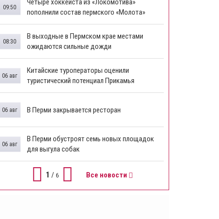
Четыре хоккеиста из «Локомотива»
09:50
пополнили состав пермского «Молота»
В выходные в Пермском крае местами
08:30
ожидаются сильные дожди
Китайские туроператоры оценили
06 авг
туристический потенциал Прикамья
В Перми закрывается ресторан
06 авг
​В Перми обустроят семь новых площадок
06 авг
для выгула собак
1
/
Все новости
6