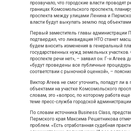
прозвучало, что городские власти проводят 
границах Комсомольского проспекта, планиру
проспекта между улицами Ленина и Пермской»
власти будут выкупать землю под объектами
Первый заместитель главы администрации Пе
подтвердил, что ликвидация НТО станет мас
будем вносить изменения в генеральный пла
государственных нужд земельных участков.
проспекте речи нет», – заявил он. Г-н Агеев 
«будут проведены все публичные процедуры»
соответствии с рыночной оценкой», – пояснил
Виктор Агеев не смог уточнить, попадут ли в
объектами на участке Комсомольского просп
словам, это «вопрос, по которому работа ещ
теме пресс-служба городской администрации 
По словам источника Business Class, предст
Пермского края Максима Решетникова отмеча
проблем. «Есть отработанная судебная практи