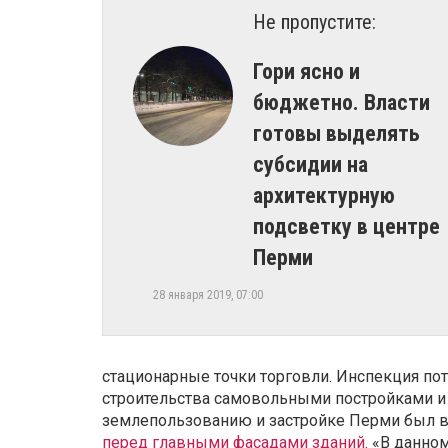
Не пропустите:
Гори ясно и
бюджетно. Власти
готовы выделять
субсидии на
архитектурную
подсветку в центре
Перми
28 января 2019, 07:00
стационарные точки торговли. Инспекция по
строительства самовольными постройками и с
землепользованию и застройке Перми был 
перед главными фасадами зданий
. «В данно