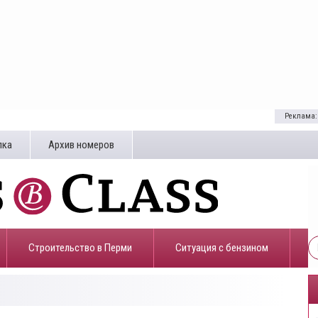
Реклама:
лка
Архив номеров
Строительство в Перми
​Ситуация с бензином