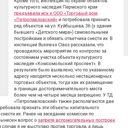
Кроме того, инспекция по охране объектов
культурного наследия Пермского края
предъявила иск к ООО «Торговый дом
«Петропавловский»
и потребовала признать
ряд объектов на ул. Куйбышева, 36 (у здания
бывшего «Детского мира») самовольными
постройками и обязать ответчика снести их. В
инспекции Business Class рассказали, что
проводилось мероприятие по контролю за
состоянием участка объекта культурного
наследия «Комсомольский проспект». В
результате было выявлено, что по указанному
адресу находятся несколько нестационарных
торговых объектов, тогда как их размещение
в границах достопримечательного места
более чем на четыре месяца запрещено. У ТД
«Петропавловский» также располагаются две
требовала признать эти объекты капитального
нести их. Ранее на заседание комиссии по
вынесен вопрос о
запрете вспомогательных построек
м случае я не выступаю против торговли, а лишь