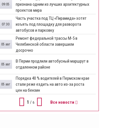
признана одним из лучших архитектурных
09:05
проектов мира
Часть участка под ТЦ «Пирамида» хотят
изъять под площадку для разворота
07:30
автобусов и парковку
Ремонт федеральной трассы М-5 в
Челябинской области завершили
05 авг
досрочно
​В Перми продлили автобусный маршрут в
05 авг
отдаленном районе
​Порядка 40 % водителей в Пермском крае
стали реже ездить на авто из-за роста
05 авг
цен на бензин
1
/
Все новости
6