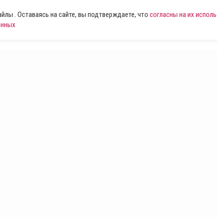
лы . Оставаясь на сайте, вы подтверждаете, что
согласны на их испол
анных