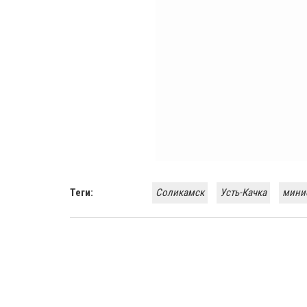
Теги:
Соликамск
Усть-Качка
минис