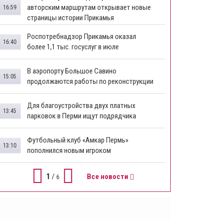
авторским маршрутам открывает новые
16:59
страницы истории Прикамья
Роспотребнадзор Прикамья оказал
16:40
более 1,1 тыс. госуслуг в июле
В аэропорту Большое Савино
15:05
продолжаются работы по реконструкции
Для благоустройства двух платных
13:45
парковок в Перми ищут подрядчика
Футбольный клуб «Амкар Пермь»
13:10
пополнился новым игроком
1
/
Все новости
6