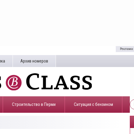
Реклама:
лка
Архив номеров
Строительство в Перми
​Ситуация с бензином