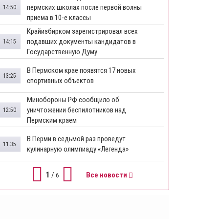
пермских школах после первой волны
14:50
приема в 10-е классы
Крайизбирком зарегистрировал всех
подавших документы кандидатов в
14:15
Государственную Думу
​В Пермском крае появятся 17 новых
13:25
спортивных объектов
Минобороны РФ сообщило об
уничтожении беспилотников над
12:50
Пермским краем
В Перми в седьмой раз проведут
11:35
кулинарную олимпиаду «Легенда»
1
/
Все новости
6