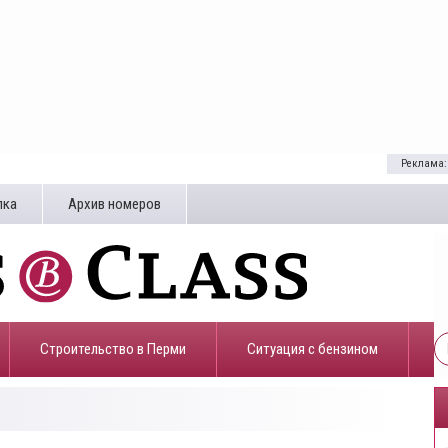
Реклама:
лка
Архив номеров
Строительство в Перми
​Ситуация с бензином