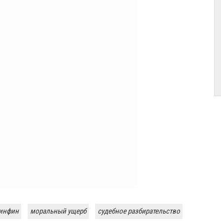
инфин
моральный ущерб
судебное разбирательство