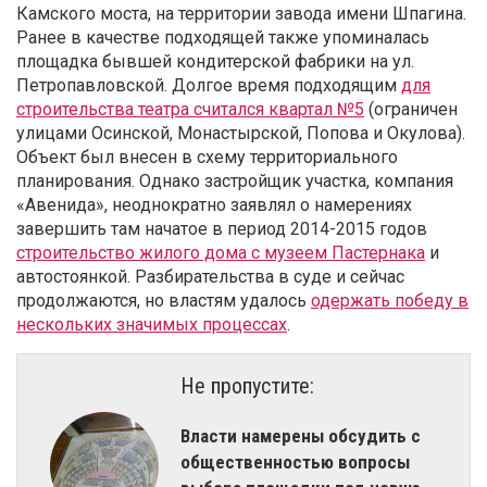
Камского моста, на территории завода имени Шпагина.
Ранее в качестве подходящей также упоминалась
площадка бывшей кондитерской фабрики на ул.
Петропавловской. Долгое время подходящим
для
строительства театра считался квартал №5
(ограничен
улицами Осинской, Монастырской, Попова и Окулова).
Объект был внесен в схему территориального
планирования. Однако застройщик участка, компания
«Авенида», неоднократно заявлял о намерениях
завершить там начатое в период 2014-2015 годов
строительство жилого дома с музеем Пастернака
и
автостоянкой. Разбирательства в суде и сейчас
продолжаются, но властям удалось
одержать победу в
нескольких значимых процессах
.
Не пропустите:
Власти намерены обсудить с
общественностью вопросы