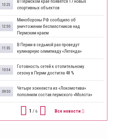
​В Пермском крае появятся 17 новых
13:25
спортивных объектов
Минобороны РФ сообщило об
уничтожении беспилотников над
12:50
Пермским краем
В Перми в седьмой раз проведут
11:35
кулинарную олимпиаду «Легенда»
Готовность сетей к отопительному
10:54
сезону в Перми достигла 48 %
Четыре хоккеиста из «Локомотива»
09:50
пополнили состав пермского «Молота»
1
/
Все новости
6