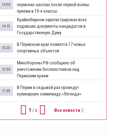
пермских школах после первой волны
14:50
приема в 10-е классы
Крайизбирком зарегистрировал всех
подавших документы кандидатов в
14:15
Государственную Думу
​В Пермском крае появятся 17 новых
13:25
спортивных объектов
Минобороны РФ сообщило об
уничтожении беспилотников над
12:50
Пермским краем
В Перми в седьмой раз проведут
11:35
кулинарную олимпиаду «Легенда»
1
/
Все новости
6